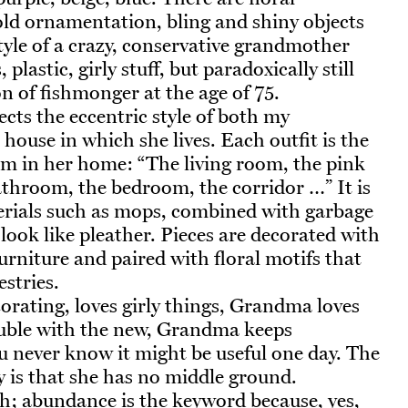
gold ornamentation, bling and shiny objects
style of a crazy, conservative grandmother
, plastic, girly stuff, but paradoxically still
on of fishmonger at the age of 75.
lects the eccentric style of both my
ouse in which she lives. Each outfit is the
om in her home: “The living room, the pink
throom, the bedroom, the corridor …” It is
rials such as mops, combined with garbage
look like pleather. Pieces are decorated with
furniture and paired with floral motifs that
estries.
rating, loves girly things, Grandma loves
ouble with the new, Grandma keeps
u never know it might be useful one day. The
 is that she has no middle ground.
h; abundance is the keyword because, yes,