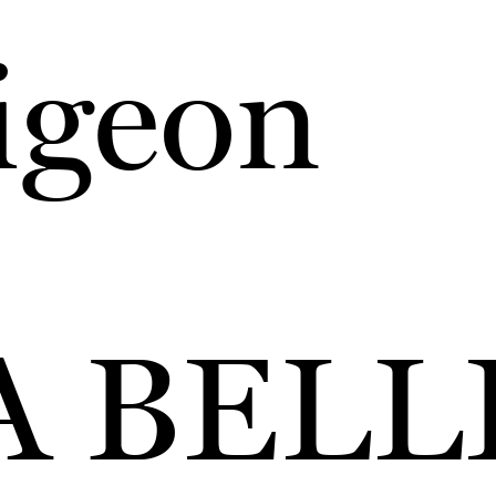
igeon
A BELLE