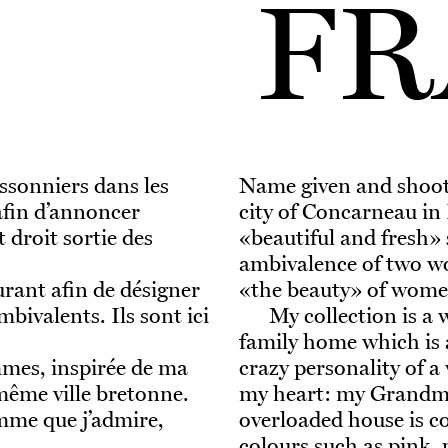
FR
ssonniers dans les
Name given and shoote
afin d’annoncer
city of Concarneau in 
t droit sortie des
«beautiful and fresh» 
ambivalence of two wo
urant afin de désigner
«the beauty» of women 
bivalents. Ils sont ici
My collection is a
family home which is 
mmes, inspirée de ma
crazy personality of 
même ville bretonne.
my heart: my Grandmot
emme que j’admire,
overloaded house is c
colours such as pink, p