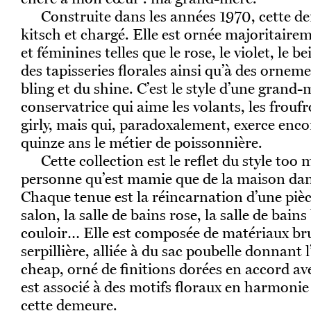
Construite dans les années 1970, cette d
kitsch et chargé. Elle est ornée majoritairem
et féminines telles que le rose, le violet, le be
des tapisseries florales ainsi qu’à des ornem
bling et du shine. C’est le style d’une grand-
conservatrice qui aime les volants, les froufro
girly, mais qui, paradoxalement, exerce encor
quinze ans le métier de poissonnière.
Cette collection est le reflet du style too 
personne qu’est mamie que de la maison dans 
Chaque tenue est la réincarnation d’une pièc
salon, la salle de bains rose, la salle de bain
couloir… Elle est composée de matériaux b
serpillière, alliée à du sac poubelle donnant l’
cheap, orné de finitions dorées en accord ave
est associé à des motifs floraux en harmonie 
cette demeure.