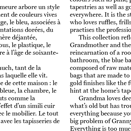
emeure arbore un style
tapestries as well as 
ent de couleurs vives
everywhere. It is the 
ige, le bleu, associées à
who loves ruffles, frills
entations dorées, du
practises the professi
mère déjantée,
This collection ref
us, le plastique, le
Grandmother and the h
e à l’âge de soixante-
reincarnation of a ro
bathroom, the blue ba
much, tant de la
composed of raw mate
laquelle elle vit.
bags that are made to 
e de cette maison : le
gold finishes like the 
s bleue, la chambre, le
hint at the home’s tap
ruts comme la
Grandma loves deco
effet d’un simili cuir
what’s old but has tr
c le mobilier. Le tout
everything because yo
avec les tapisseries de
big problem of Granny
Everything is too muc