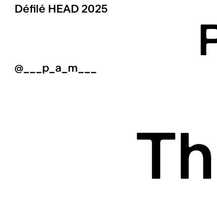
Défilé HEAD
2025
@___p_a_m___
Th