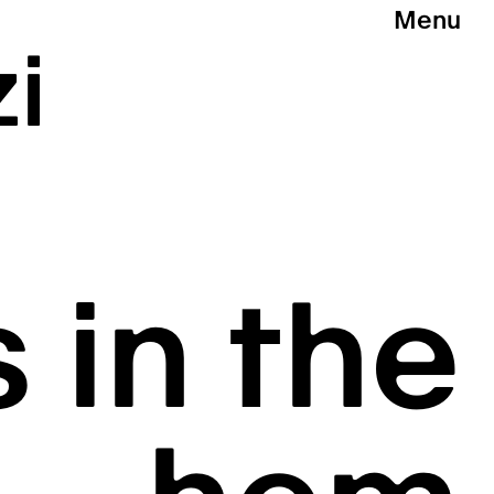
Menu
i
s in the