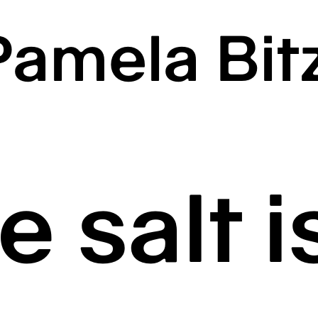
Pamela Bitz
e salt i