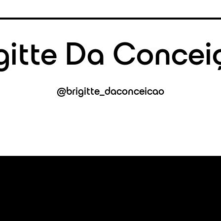
igitte Da Concei
@brigitte_daconceicao