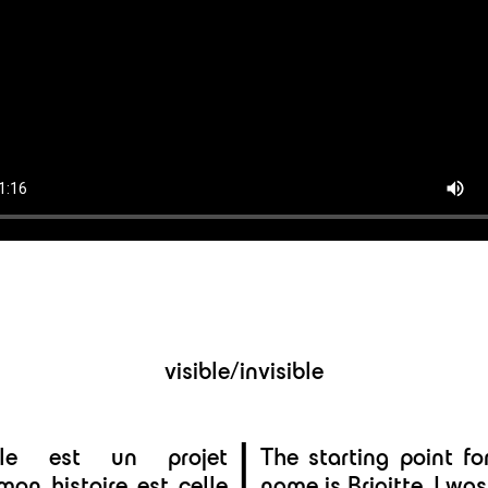
visible/invisible
sible est un projet
The starting point fo
mon histoire est celle
name is Brigitte, I wa