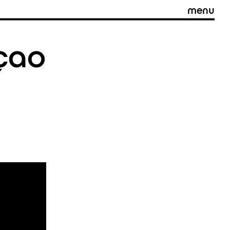
menu
çao