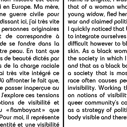
i en Europe. Ma mère,
that of a woman whos
ne guerre civile pour
young widow, fled her 
sant ici, j’ai très vite
war and claimed polit
personnes originaires
I quickly noticed that
et de correspondre à
to integrate ourselves
e de se fondre dans la
difficult however to b
tre peau. En tant que
skin. As a black wom
s de beauté dictés par
the society in which I 
ds de la charge raciale
and that as a black b
’ai très vite intégré ce
a society that is mo
û affronter le fait que,
race often causes peo
de passer inaperçue au
invisibility. Working 
J’explore ces tensions
on notions of visibilit
ions de visibilité et
queer community’s co
du « flamboyant » que
as a strategy of poli
our moi, il représente
body visible and there
tité et une visibilité