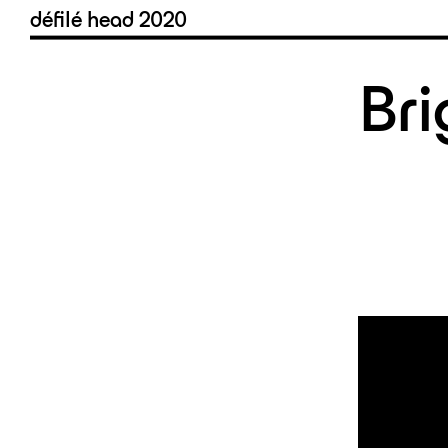
défilé head
2020
Br