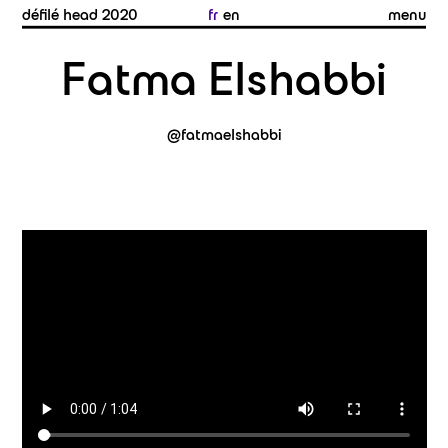
défilé head
2020
fr
en
menu
Fatma Elshabbi
@fatmaelshabbi